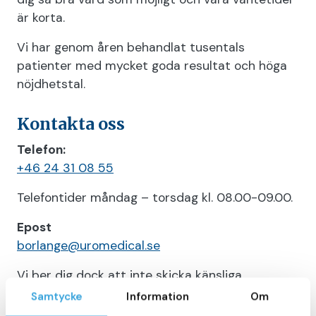
är korta.
Vi har genom åren behandlat tusentals
patienter med mycket goda resultat och höga
nöjdhetstal.
Kontakta oss
Telefon:
+46 24 31 08 55
Telefontider måndag – torsdag kl. 08.00-09.00.
Epost
borlange@uromedical.se
Vi ber dig dock att inte skicka känsliga
personuppgifter eller känslig information. Ring
Samtycke
Information
Om
oss om personliga ärenden.