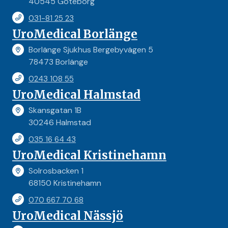
40545 Göteborg
031-81 25 23
UroMedical Borlänge
Borlänge Sjukhus Bergebyvägen 5
78473 Borlänge
0243 108 55
UroMedical Halmstad
Skansgatan 1B
30246 Halmstad
035 16 64 43
UroMedical Kristinehamn
Solrosbacken 1
68150 Kristinehamn
070 667 70 68
UroMedical Nässjö