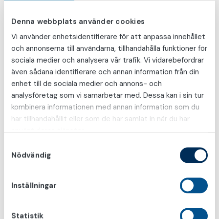
Denna webbplats använder cookies
Vårdavtal och
Vi använder enhetsidentifierare för att anpassa innehållet
vårdgarantiavtal med
och annonserna till användarna, tillhandahålla funktioner för
Region Dalarna
sociala medier och analysera vår trafik. Vi vidarebefordrar
även sådana identifierare och annan information från din
Vi har både ett vårdavtal och ett sk
enhet till de sociala medier och annons- och
vårdgarantiavtal med Region Dalarna. Det
analysföretag som vi samarbetar med. Dessa kan i sin tur
betyder att du som patient kan söka till oss via
kombinera informationen med annan information som du
remiss från din vårdcentral alternativ via
har tillhandahållit eller som de har samlat in när du har
egenremiss där du beskriver ditt symtom och
använt deras tjänster.
varför du vill besöka vår mottagning.
S
Nödvändig
a
Du betalar vanlig patientavgift eller så använder
m
du ditt frikort.
t
Inställningar
y
För remitterande läkare
c
k
Statistik