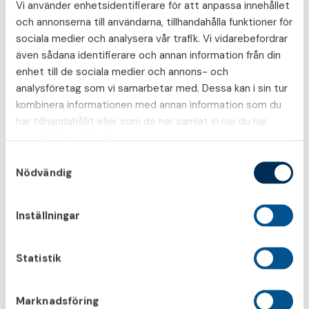
Vi använder enhetsidentifierare för att anpassa innehållet
Was awarded to Prof. Jonas Hugosson (SE),
och annonserna till användarna, tillhandahålla funktioner för
and the ”EAU Patient Advocacy Medal of
sociala medier och analysera vår trafik. Vi vidarebefordrar
For the be…
Läs mer
Exellence” was recived by Mrs. Mary Lynne
även sådana identifierare och annan information från din
van Poelgeest
enhet till de sociala medier och annons- och
analysföretag som vi samarbetar med. Dessa kan i sin tur
kombinera informationen med annan information som du
har tillhandahållit eller som de har samlat in när du har
använt deras tjänster.
S
Nödvändig
a
m
t
Inställningar
y
c
k
Statistik
e
2024-05-13
s
Marknadsföring
Urolog på UroMedical
v