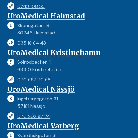
0243 108 55
UroMedical Halmstad
Skansgatan 1B
30246 Halmstad
035 16 64 43
UroMedical Kristinehamn
Solrosbacken 1
68150 Kristinehamn
070 667 70 68
UroMedical Nässjö
Ingsbergsgatan 31
57181 Nässjö
070 202 97 24
UroMedical Varberg
Svärdfiskgatan 3