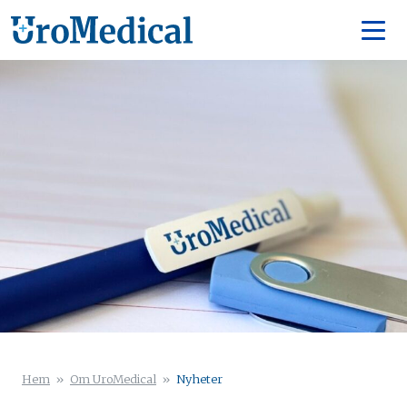
Hem
»
Om UroMedical
»
Nyheter