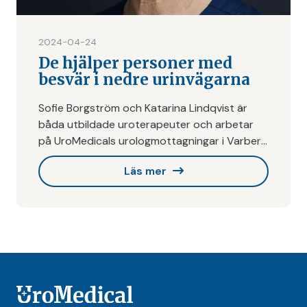
2024-04-24
De hjälper personer med
besvär i nedre urinvägarna
Sofie Borgström och Katarina Lindqvist är
båda utbildade uroterapeuter och arbetar
på UroMedicals urologmottagningar i Varberg
och Halmstad. Båda är distriktsjuksköterskor i
Läs mer
grunden och har arbetat…