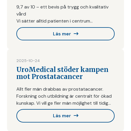
9,7 av 10 – ett bevis på trygg och kvalitativ
vård
Vi sätter alltid patienten i centrum
Vår höga patientnöjdhet på 9,7 av 10 visar
…
Läs mer
att vi levererar vård med omtanke och
kvalitet
2025-10-24
UroMedical stöder kampen
mot Prostatacancer
Allt fler män drabbas av prostatacancer.
Forskning och utbildning är centralt för ökad
kunskap. Vi vill ge fler män möjlighet till tidig
diagnostik och behandling. Vården ska vara
Läs mer
jämlik för alla m…