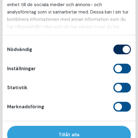
enhet till de sociala medier och annons- och
Vad är PSA-prov och vilket värde är
analysföretag som vi samarbetar med. Dessa kan i sin tur
förhöjt?
kombinera informationen med annan information som du
har tillhandahållit eller som de har samlat in när du har
Hur går en prostatabiopsi till?
använt deras tjänster.
S
Vad är TRUL – ultraljud av prostatan via
Nödvändig
a
ändtarmen?
m
t
Inställningar
Vad är robotassisterad prostataoperation
y
(RALP)?
c
k
Statistik
Hur går en robotoperation av prostatan
e
till?
s
Marknadsföring
v
Hur lång tid tar en robotassisterad
a
prostataoperation?
l
Tillåt alla
Vilka biverkningar kan uppstå efter