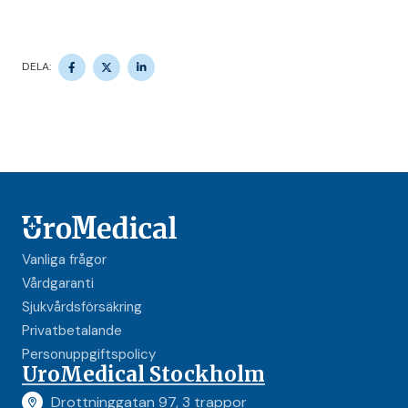
DELA PÅ FACEBOOK
DELA PÅ TWITTER
DELA PÅ LINKEDIN
DELA:
Vanliga frågor
Vårdgaranti
Sjukvårdsförsäkring
Privatbetalande
Personuppgiftspolicy
UroMedical Stockholm
Drottninggatan 97, 3 trappor