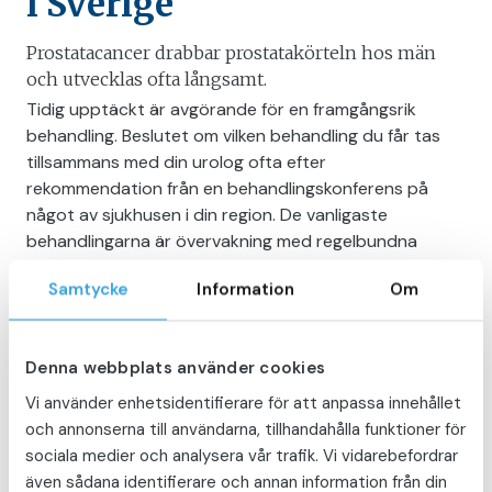
i Sverige
Prostatacancer drabbar prostatakörteln hos män
och utvecklas ofta långsamt.
Tidig upptäckt är avgörande för en framgångsrik
behandling. Beslutet om vilken behandling du får tas
tillsammans med din urolog ofta efter
rekommendation från en behandlingskonferens på
något av sjukhusen i din region. De vanligaste
behandlingarna är övervakning med regelbundna
kontroller, kirurgi eller strålbehandling.
Samtycke
Information
Om
Alla frågor och svar
Denna webbplats använder cookies
Vilka är symtomen på prostatacancer –
och när märks de?
Vi använder enhetsidentifierare för att anpassa innehållet
och annonserna till användarna, tillhandahålla funktioner för
sociala medier och analysera vår trafik. Vi vidarebefordrar
Hur upptäcker man prostatacancer?
även sådana identifierare och annan information från din