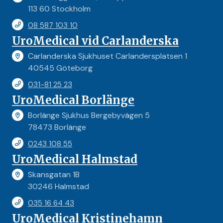
113 60 Stockholm
08 587 103 10
UroMedical vid Carlanderska
Carlanderska Sjukhuset Carlandersplatsen 1
40545 Göteborg
031-81 25 23
UroMedical Borlänge
Borlänge Sjukhus Bergebyvägen 5
78473 Borlänge
0243 108 55
UroMedical Halmstad
Skansgatan 1B
30246 Halmstad
035 16 64 43
UroMedical Kristinehamn