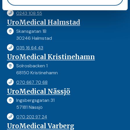
78473 Borlänge
0243 108 55
UroMedical Halmstad
Skansgatan 1B
30246 Halmstad
035 16 64 43
UroMedical Kristinehamn
Solrosbacken 1
68150 Kristinehamn
070 667 70 68
UroMedical Nässjö
Ingsbergsgatan 31
57181 Nässjö
070 202 97 24
UroMedical Varberg