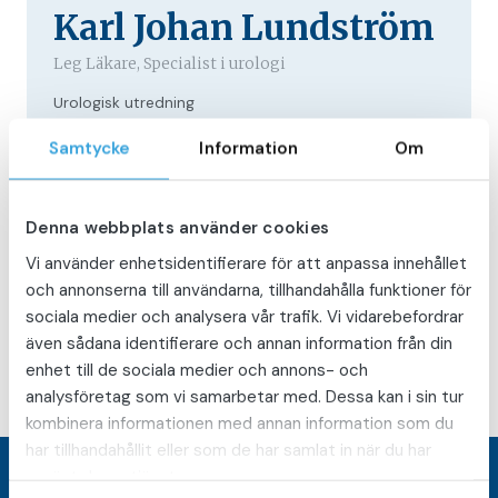
Karl Johan Lundström
Leg Läkare, Specialist i urologi
Urologisk utredning
UroMedical Borlänge
Samtycke
Information
Om
Denna webbplats använder cookies
Vi använder enhetsidentifierare för att anpassa innehållet
DELA PÅ FACEBOOK
DELA PÅ TWITTER
DELA PÅ LINKEDIN
DELA:
och annonserna till användarna, tillhandahålla funktioner för
sociala medier och analysera vår trafik. Vi vidarebefordrar
även sådana identifierare och annan information från din
enhet till de sociala medier och annons- och
analysföretag som vi samarbetar med. Dessa kan i sin tur
kombinera informationen med annan information som du
har tillhandahållit eller som de har samlat in när du har
använt deras tjänster.