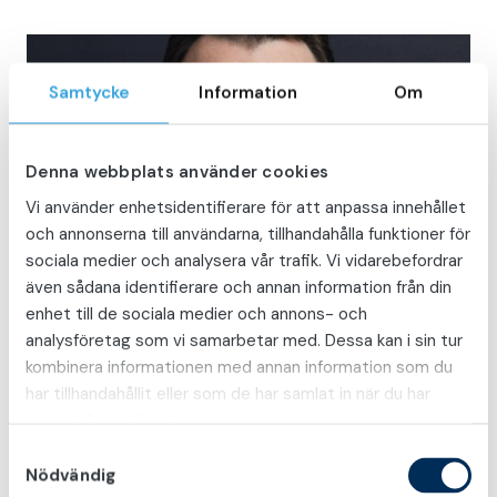
Samtycke
Information
Om
Denna webbplats använder cookies
Vi använder enhetsidentifierare för att anpassa innehållet
och annonserna till användarna, tillhandahålla funktioner för
sociala medier och analysera vår trafik. Vi vidarebefordrar
även sådana identifierare och annan information från din
enhet till de sociala medier och annons- och
analysföretag som vi samarbetar med. Dessa kan i sin tur
kombinera informationen med annan information som du
har tillhandahållit eller som de har samlat in när du har
DELA PÅ FACEBOOK
DELA PÅ TWITTER
DELA PÅ LINKEDIN
använt deras tjänster.
DELA:
S
Nödvändig
a