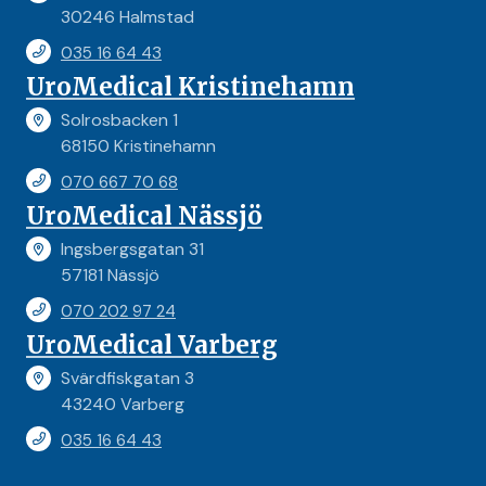
30246 Halmstad
035 16 64 43
UroMedical Kristinehamn
Solrosbacken 1
68150 Kristinehamn
070 667 70 68
UroMedical Nässjö
Ingsbergsgatan 31
57181 Nässjö
070 202 97 24
UroMedical Varberg
Svärdfiskgatan 3
43240 Varberg
035 16 64 43