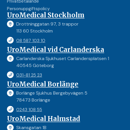
Privatbetalande
Personuppgiftspolicy
UroMedical Stockholm
Drottninggatan 97, 3 trappor
113 60 Stockholm
08 587 103 10
UroMedical vid Carlanderska
Carlanderska Sjukhuset Carlandersplatsen 1
40545 Göteborg
031-81 25 23
UroMedical Borlänge
Borlänge Sjukhus Bergebyvägen 5
78473 Borlänge
0243 108 55
UroMedical Halmstad
Skansgatan 1B